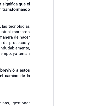
significa que el 
 transformando 
las tecnologías 
strial marcaron 
manera de hacer 
n de procesos y 
 indudablemente, 
empo, ya tenían 
brevivió a estos 
l camino de la 
Una vez fuera de las oficinas, gestionar 