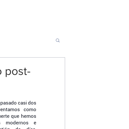
a
Conócenos
Contáctanos
 post-
 pasado casi dos 
entamos como 
uerte que hemos 
s modernos e 