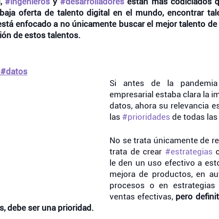
, 
#ingenieros
 y 
#desarrolladores
 están más codiciados qu
ja oferta de talento digital en el mundo, encontrar tale
 está enfocado a no únicamente buscar el mejor talento de la
ión de estos talentos. 
 
#datos
Si antes de la pandemia
empresarial estaba clara la im
datos, ahora su relevancia es
las 
#prioridades
 de todas las
No se trata únicamente de rec
trata de crear 
#estrategias
 
le den un uso efectivo a est
mejora de productos, en au
procesos o en estrategias
ventas efectivas, 
pero defini
, debe ser una prioridad. 