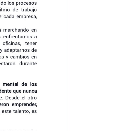
ndo los procesos 
tmo de trabajo 
e cada empresa, 
a marchando en 
s enfrentamos a 
ficinas, tener 
y adaptarnos de 
as y cambios en 
staron durante 
Por un lado, la salud mental de los 
idente que nunca 
. Desde el otro 
eron emprender, 
este talento, es 